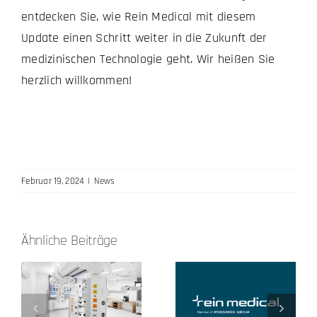
entdecken Sie, wie Rein Medical mit diesem
Update einen Schritt weiter in die Zukunft der
medizinischen Technologie geht. Wir heißen Sie
herzlich willkommen!
Februar 19, 2024
|
News
g
Ähnliche Beiträge
t
Rein Medical
wird Teil der
Dr. Peter