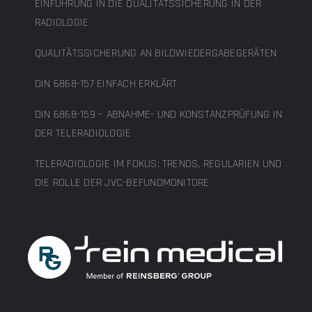
EINFÜHRUNG IN DIE QUALITÄTSSICHERUNG IN DER
RADIOLOGIE
QUALITÄTSSICHERUNG AN BILDWIEDERGABEGERÄTEN
DIN 6868-157 EINFACH ERKLÄRT
DIN 6868-159 – ABNAHME- UND KONSTANZPRÜFUNG IN
DER TELERADIOLOGIE
TELERADIOLOGIE IM FOKUS: TRENDS, REGULARIEN UND
DIE ROLLE DER JVC-BEFUNDMONITORE