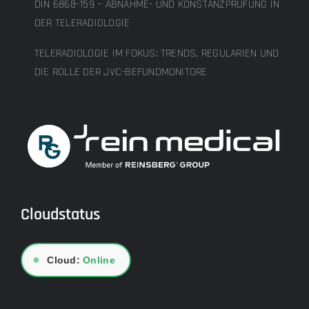
DIN 6868-159 – ABNAHME- UND KONSTANZPRÜFUNG IN
DER TELERADIOLOGIE
TELERADIOLOGIE IM FOKUS: TRENDS, REGULARIEN UND
DIE ROLLE DER JVC-BEFUNDMONITORE
Cloudstatus
●
Cloud:
Online