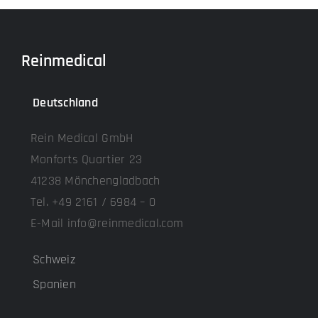
Reinmedical
Deutschland
Rein Medical GmbH
Monforts Quartier 23
41238 Mönchengladbach
Tel. +49 2161 / 6984 – 0
E-Mail info@reinmedical.com
Schweiz
Spanien