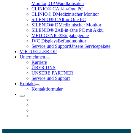
Monitor, OP Wandkonsolen
CLINIO® C
All-in-One PC
CLINIO® D
Medizinischer Monitor
SILENIO® C
All-in-One PC
SILENIO® D
Medizinischer Monitor
SILENIO® 2
All-in-One PC mit Akku
MEDIGENIC®
Eingabegeräte
JVC Displays
Befundmonitor
Service und Support
Unsere Servicepakete
VIRTUELLER OP
Unternehmen
Karriere
ÜBER UNS
UNSERE PARTNER
Service und Support
Kontakt
Kontaktformular