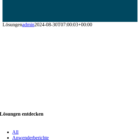
Lösungen
admin
2024-08-30T07:00:03+00:00
Komplexe Anwendungsgebiete erfordern
Präzision, Effektivität und Effizienz.
Unsere Lösungen sind innovativ,
zielführend und kreativ.
Lösungen entdecken
All
Anwenderberichte