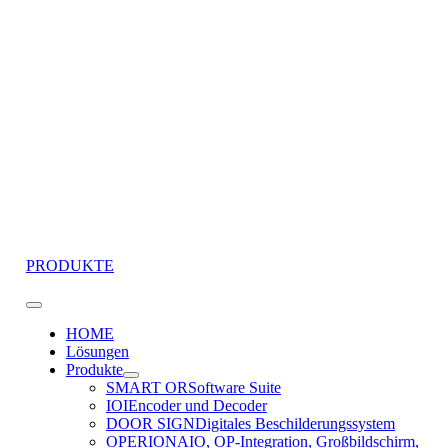
Zum
Inhalt
springen
PRODUKTE
Toggle
Navigation
HOME
Lösungen
Produkte
SMART OR
Software Suite
IOI
Encoder und Decoder
DOOR SIGN
Digitales Beschilderungssystem
OPERION
AIO, OP-Integration, Großbildschirm,