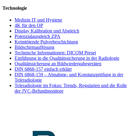
Technologie
Medizin IT und Hygiene
4K für den OP
Display Kalibration und Abgleich
Potenzialausgleich ZPA
Keimtötende Pulverbeschichtung
Bildschirmauflösung
Technische Informationen: DICOM Preset
Einführung in die Qualitätssicherung in der Radiologie
Qualitätssicherung an Bildwiedergabegeräten
DIN 6868-157 einfach erklärt
DIN 6868-159 – Abnahme- und Konstanzprüfung in der
Teleradiologie
Teleradiologie im Fokus: Trends, Regularien und die Rolle
der JVC-Befundmonitore