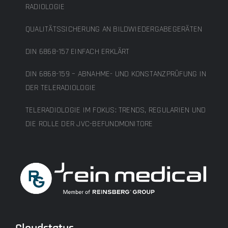
RADIOLOGIE
QUALITÄTSSICHERUNG AN BILDWIEDERGABEGERÄTEN
DIN 6868-157 EINFACH ERKLÄRT
DIN 6868-159 – ABNAHME- UND KONSTANZPRÜFUNG IN
DER TELERADIOLOGIE
TELERADIOLOGIE IM FOKUS: TRENDS, REGULARIEN UND
DIE ROLLE DER JVC-BEFUNDMONITORE