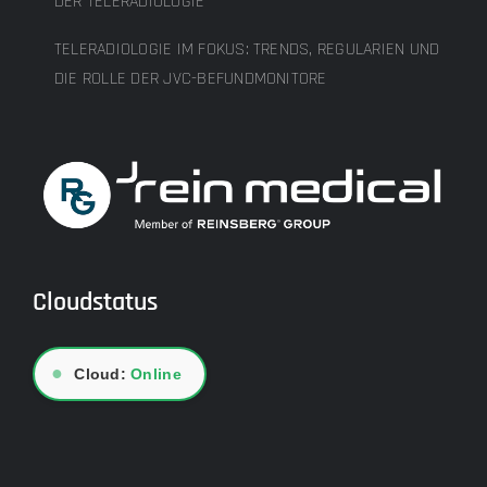
DER TELERADIOLOGIE
TELERADIOLOGIE IM FOKUS: TRENDS, REGULARIEN UND
DIE ROLLE DER JVC-BEFUNDMONITORE
Cloudstatus
●
Cloud:
Online