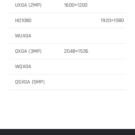
UXGA (2MP)
1600×1200
HD1080
1920×1080
WUXGA
QXGA (3MP)
2048×1536
WQXGA
QSXGA (5MP)