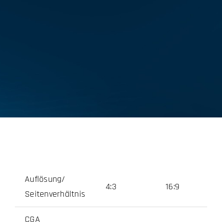
Auflösung/
4:3
16:9
Seitenverhältnis
CGA