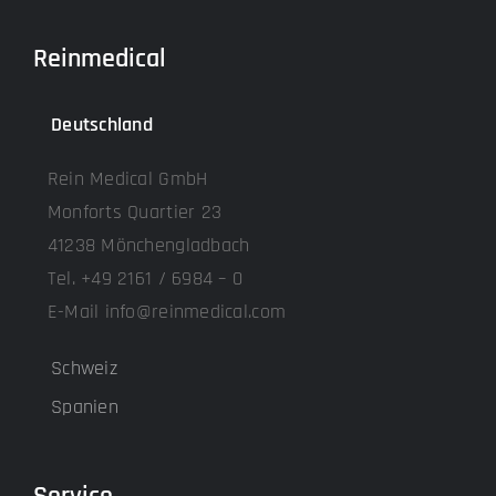
Reinmedical
Deutschland
Rein Medical GmbH
Monforts Quartier 23
41238 Mönchengladbach
Tel. +49 2161 / 6984 – 0
E-Mail info@reinmedical.com
Schweiz
Spanien
Service