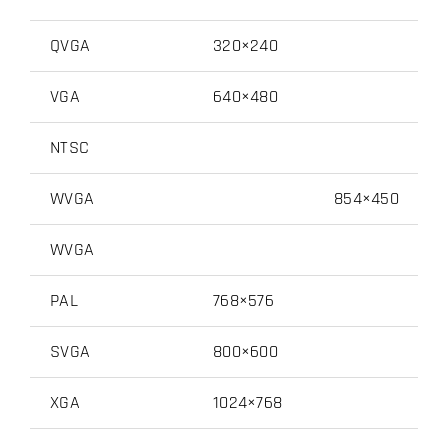
QVGA
320×240
VGA
640×480
NTSC
WVGA
854×450
WVGA
PAL
768×576
SVGA
800×600
XGA
1024×768