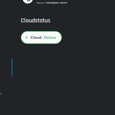
Cloudstatus
●
Cloud:
Online
N: