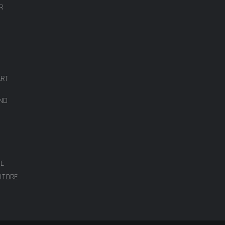
R
ÄRT
UND
IE
ITORE