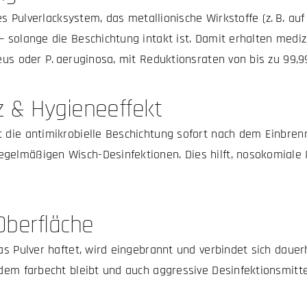
les Pulverlacksystem, das metallionische Wirkstoffe (z. B. auf
– solange die Beschichtung intakt ist. Damit erhalten medi
eus oder P. aeruginosa, mit Reduktionsraten von bis zu 99,9
z & Hygieneeffekt
t die antimikrobielle Beschichtung sofort nach dem Einbrenn
gelmäßigen Wisch-Desinfektionen. Dies hilft, nosokomiale 
 Oberfläche
das Pulver haftet, wird eingebrannt und verbindet sich daue
udem farbecht bleibt und auch aggressive Desinfektionsmitte