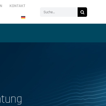
N
KONTAKT
Suche
nach:
htung