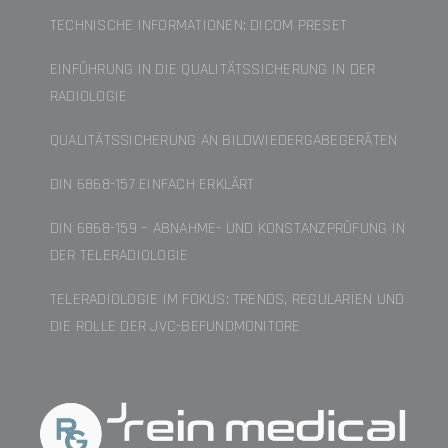
TECHNISCHE INFORMATIONEN: DICOM PRESET
EINFÜHRUNG IN DIE QUALITÄTSSICHERUNG IN DER
RADIOLOGIE
QUALITÄTSSICHERUNG AN BILDWIEDERGABEGERÄTEN
DIN 6868-157 EINFACH ERKLÄRT
DIN 6868-159 – ABNAHME- UND KONSTANZPRÜFUNG IN
DER TELERADIOLOGIE
TELERADIOLOGIE IM FOKUS: TRENDS, REGULARIEN UND
DIE ROLLE DER JVC-BEFUNDMONITORE