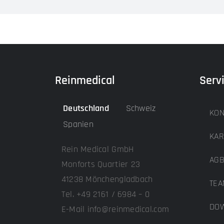
Reinmedical
Serv
Deutschland
Schweiz
KON
Spanien
KAR
Rein Medical GmbH
AG
Monforts Quartier 23
41238 Mönchengladbach
TEA
Tel. +49 2161 / 6984 – 0
DOW
E-Mail info@reinmedical.com