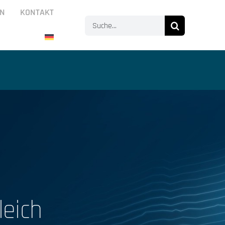
N
KONTAKT
Suche
nach:
leich