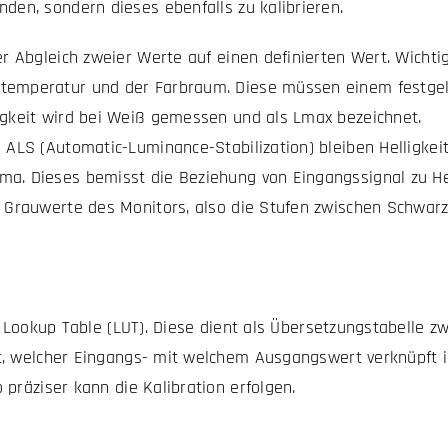
nden, sondern dieses ebenfalls zu kalibrieren.
der Abgleich zweier Werte auf einen definierten Wert. Wichtig
temperatur und der Farbraum. Diese müssen einem festgel
igkeit wird bei Weiß gemessen und als Lmax bezeichnet.
e ALS (Automatic-Luminance-Stabilization) bleiben Helligkeit
a. Dieses bemisst die Beziehung von Eingangssignal zu Hell
e Grauwerte des Monitors, also die Stufen zwischen Schwar
ie Lookup Table (LUT). Diese dient als Übersetzungstabelle
, welcher Eingangs- mit welchem Ausgangswert verknüpft is
präziser kann die Kalibration erfolgen.