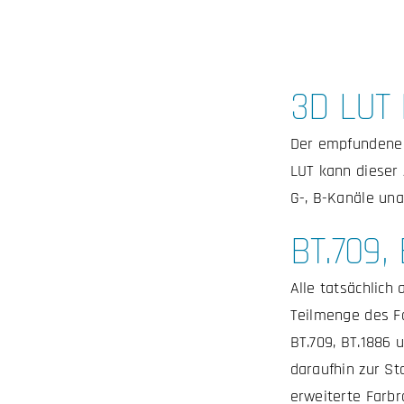
3D LUT 
Der empfundene F
LUT kann dieser 
G-, B-Kanäle un
BT.709,
Alle tatsächlic
Teilmenge des Fa
BT.709, BT.1886 
daraufhin zur St
erweiterte Farb