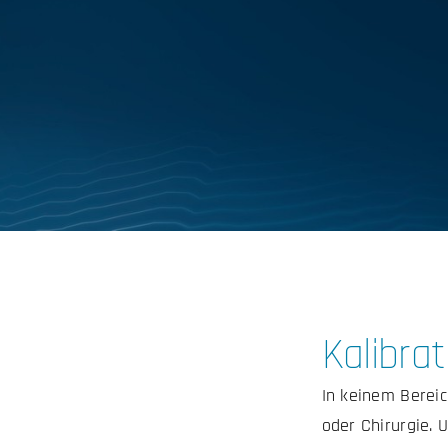
Kalibrat
In keinem Bereic
oder Chirurgie. 