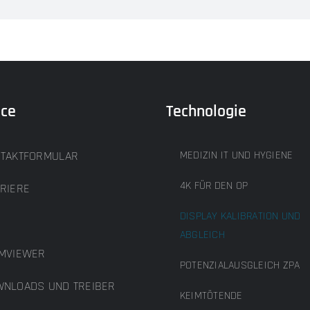
ice
Technologie
TAKTFORMULAR
MEDIZIN IT UND HYGIENE
4K FÜR DEN OP
RIERE
DISPLAY KALIBRATION UND
B
ABGLEICH
MVIEWER
POTENZIALAUSGLEICH ZPA
NLOADS UND TREIBER
KEIMTÖTENDE