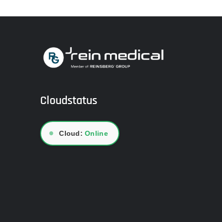
Cloudstatus
●
Cloud:
Online