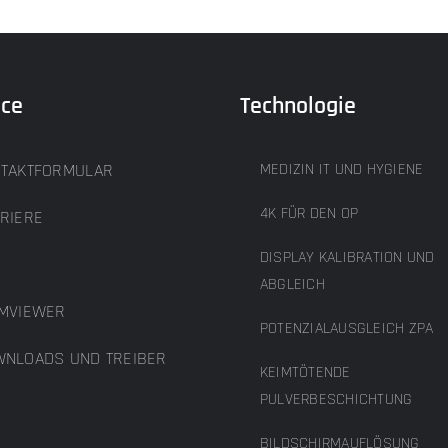
ice
Technologie
TAKTFORMULAR
MEDIZIN IT UND HYGIENE
4K FÜR DEN OP
RIERE
DISPLAY KALIBRATION UND
B
ABGLEICH
MVIEWER
POTENZIALAUSGLEICH ZPA
NLOADS UND TREIBER
KEIMTÖTENDE
PULVERBESCHICHTUNG
BILDSCHIRMAUFLÖSUNG