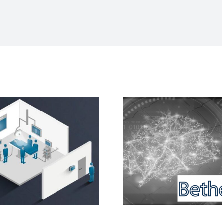
Epilepsie-Zentrum Bethe
Sterile 