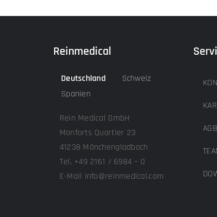
Reinmedical
Serv
Deutschland
Schweiz
KON
Spanien
KAR
Rein Medical GmbH
AG
Monforts Quartier 23
41238 Mönchengladbach
TEA
Tel. +49 2161 / 6984 – 0
DOW
E-Mail info@reinmedical.com