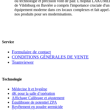
où technologie et précision vont de pair. L'hôpital LAKUM
de Vilsbiburg en Bavière a compris l'importance cruciale d'un
équipement moderne dans ces locaux complexes et fait appel 
nos produits pour ses modernisations.
Service
Formulaire de contact
CONDITIONS GÉNÉRALES DE VENTE
Teamviewer
Technologie
Médecine It et hygiène
4K pour la salle d’opération
Affichage Calibrage et ajustement
Équilibrage de potentiel ZPA
Revêtement en poudre germicide