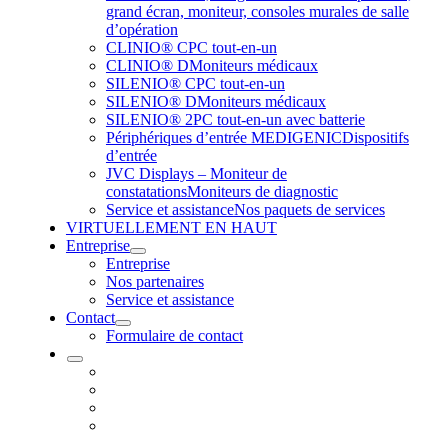
grand écran, moniteur, consoles murales de salle
d’opération
CLINIO® C
PC tout-en-un
CLINIO® D
Moniteurs médicaux
SILENIO® C
PC tout-en-un
SILENIO® D
Moniteurs médicaux
SILENIO® 2
PC tout-en-un avec batterie
Périphériques d’entrée MEDIGENIC
Dispositifs
d’entrée
JVC Displays – Moniteur de
constatations
Moniteurs de diagnostic
Service et assistance
Nos paquets de services
VIRTUELLEMENT EN HAUT
Entreprise
Entreprise
Nos partenaires
Service et assistance
Contact
Formulaire de contact