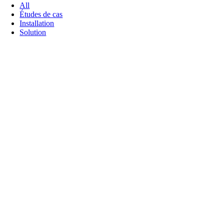
All
Études de cas
Installation
Solution