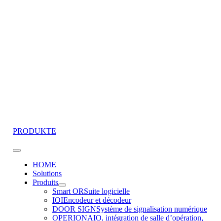
Skip
to
content
PRODUKTE
Toggle
Navigation
HOME
Solutions
Produits
Smart OR
Suite logicielle
IOI
Encodeur et décodeur
DOOR SIGN
Système de signalisation numérique
OPERION
AIO, intégration de salle d’opération,