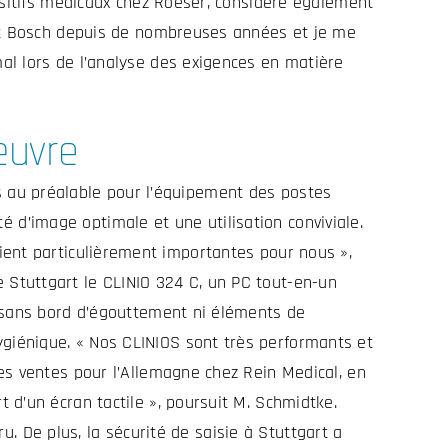
ositifs médicaux chez Roeser, considère également
ert Bosch depuis de nombreuses années et je me
al lors de l’analyse des exigences en matière
œuvre
inis au préalable pour l’équipement des postes
té d’image optimale et une utilisation conviviale.
étaient particulièrement importantes pour nous »,
Stuttgart le CLINIO 324 C, un PC tout-en-un
, sans bord d’égouttement ni éléments de
giénique. « Nos CLINIOS sont très performants et
es ventes pour l’Allemagne chez Rein Medical, en
 d’un écran tactile », poursuit M. Schmidtke.
ru. De plus, la sécurité de saisie à Stuttgart a