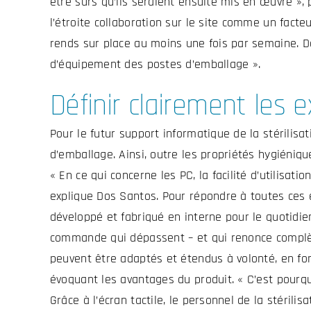
être sûrs qu’ils seraient ensuite mis en œuvre »,
l’étroite collaboration sur le site comme un fac
rends sur place au moins une fois par semaine. D
d’équipement des postes d’emballage ».
Définir clairement les
Pour le futur support informatique de la stérilisat
d’emballage. Ainsi, outre les propriétés hygiénique
« En ce qui concerne les PC, la facilité d’utilisati
explique Dos Santos. Pour répondre à toutes ces
développé et fabriqué en interne pour le quotidi
commande qui dépassent – et qui renonce complèt
peuvent être adaptés et étendus à volonté, en fo
évoquant les avantages du produit. « C’est pourqu
Grâce à l’écran tactile, le personnel de la stérili