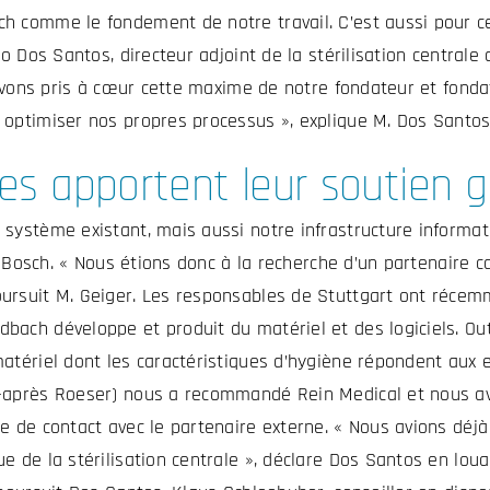
 comme le fondement de notre travail. C’est aussi pour cet
o Dos Santos, directeur adjoint de la stérilisation centrale 
s avons pris à cœur cette maxime de notre fondateur et fond
 optimiser nos propres processus », explique M. Dos Santos
es apportent leur soutien g
 système existant, mais aussi notre infrastructure informat
rt Bosch. « Nous étions donc à la recherche d’un partenaire 
ursuit M. Geiger. Les responsables de Stuttgart ont récem
ach développe et produit du matériel et des logiciels. Out
atériel dont les caractéristiques d’hygiène répondent aux e
i-après Roeser) nous a recommandé Rein Medical et nous av
e de contact avec le partenaire externe. « Nous avions déj
e de la stérilisation centrale », déclare Dos Santos en lou