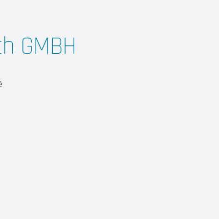
sch GMBH
é