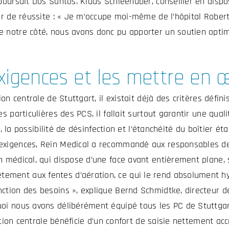
 poursuit Dos Santos. Klaus Schleehuber, conseiller en disp
teur de réussite : « Je m’occupe moi-même de l’hôpital Rob
e notre côté, nous avons donc pu apporter un soutien optim
 exigences et les mettre en 
ion centrale de Stuttgart, il existait déjà des critères déf
s particulières des PCS, il fallait surtout garantir une quali
on, la possibilité de désinfection et l’étanchéité du boîtier 
 exigences, Rein Medical a recommandé aux responsables de 
en médical, qui dispose d’une face avant entièrement plane
ement aux fentes d’aération, ce qui le rend absolument hy
nction des besoins », explique Bernd Schmidtke, directeur d
oi nous avons délibérément équipé tous les PC de Stuttgart
sation centrale bénéficie d’un confort de saisie nettement acc