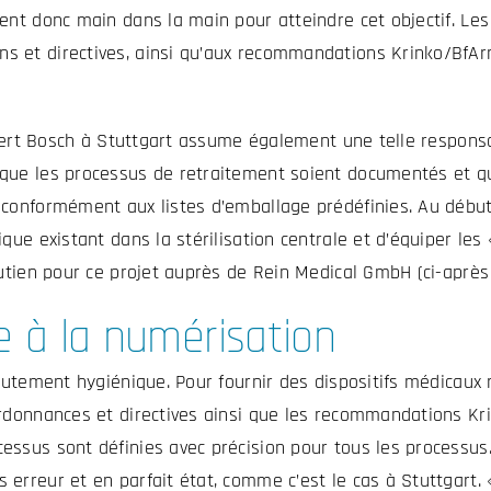
ent donc main dans la main pour atteindre cet objectif. Les 
 et directives, ainsi qu’aux recommandations Krinko/BfArm,
obert Bosch à Stuttgart assume également une telle responsab
que les processus de retraitement soient documentés et que
conformément aux listes d’emballage prédéfinies. Au début d
ique existant dans la stérilisation centrale et d’équiper l
utien pour ce projet auprès de Rein Medical GmbH (ci-après 
e à la numérisation
autement hygiénique. Pour fournir des dispositifs médicaux 
ordonnances et directives ainsi que les recommandations Kr
ssus sont définies avec précision pour tous les processus. 
erreur et en parfait état, comme c’est le cas à Stuttgart. «