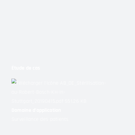
Étude de cas
AB_DE_Stérilisation-
au-Robert-Bosch-KH-in-
Stuttgart_20190415.pdf
551.26 KB
Domaine d’application
Surveillance des patients