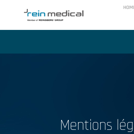
Skip
HOM
to
content
Mentions lég