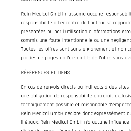
Rein Medical GmbH n’assume aucune responsabilité q
responsabilité à l’encontre de l’auteur se rappor
présentées ou par l’utilisation d’informations er
commis une faute intentionnelle ou une négligenc
Toutes les offres sont sans engagement et non co
parties de pages ou l’ensemble de l’offre sans av
RÉFÉRENCES ET LIENS
En cas de renvois directs ou indirects à des site
une obligation de responsabilité entrerait exclus
techniquement possible et raisonnable d’empêcher 
Rein Medical GmbH déclare donc expressément qu’
illégaux. Rein Medical GmbH n’a aucune influence 
distancie expressément par la présente de tous le