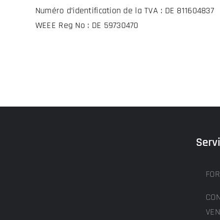
Numéro d’identification de la TVA : DE 811604837
WEEE Reg No : DE 59730470
Serv
FOR
CON
VEN