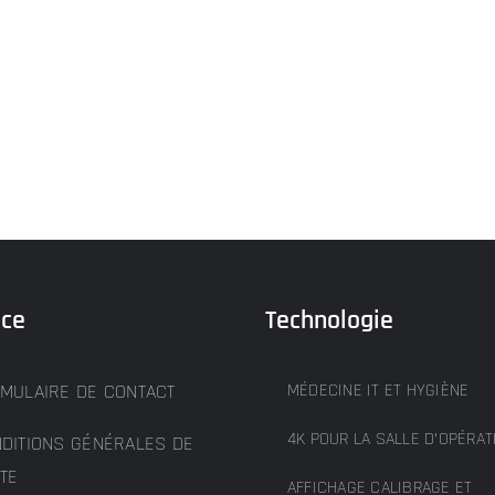
ice
Technologie
MULAIRE DE CONTACT
MÉDECINE IT ET HYGIÈNE
4K POUR LA SALLE D’OPÉRAT
DITIONS GÉNÉRALES DE
TE
AFFICHAGE CALIBRAGE ET