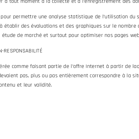
er
à tout moment à la collecte et à l’enregistrement des donn
 pour permettre une analyse statistique de l’utilisation du
à établir des évaluations et des graphiques sur le nombre d
re étude de marché et surtout pour optimiser nos pages web 
N-RESPONSABILITÉ
rée comme faisant partie de l’offre Internet à partir de laqu
devaient pas, plus ou pas entièrement correspondre à la situ
ntenu et leur validité.