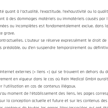
uant à l’actualité, l’exactitude, l’exhaustivité ou la quali
tant à des dommages matériels ou immatériels causés par l’u
ronées ou incomplètes est fondamentalement exclue, dans la
e grave.
ntractuelles. L’auteur se réserve expressément le droit de
is préalable, ou d’en suspendre temporairement ou définitiv
s Internet externes (« liens ») qui se trouvent en dehors d
ivement en vigueur dans le cas où Rein Medical GmbH aurait
l’utilisation en cas de contenus illégaux.
au moment de l’établissement des liens, les pages corres
sur la conception actuelle et future et sur les contenus des
s contenus de toutes les pages liées/associées qui ont été