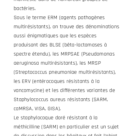
bactéries.
Sous le terme ERM (agents pathogènes
multirésistants), on trouve des dénominations
aussi énigmatiques que les espèces
produisant des BLSE (bêta-lactamases à
spectre étendu), les MRPSAE (Pseudomonas
aeruginosa multirésistants), les MRSP
(Streptococcus pneumoniae multirésistants),
les ERV (entérocoques résistants à la
vancomycine) et les différentes variantes de
Staphylococcus aureus résistants (SARM,
caMRSA, VISA, GISA).
Le staphylocoque doré résistant à la
méthicilline (SARM) en particulier est un sujet
de discussion dans les hôpitaux et fait l’objet