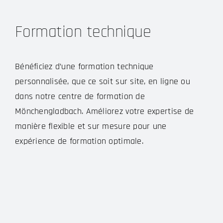
Formation technique
Su
Su
Bénéficiez d’une formation technique
personnalisée, que ce soit sur site, en ligne ou
Not
dans notre centre de formation de
arer
off
Mönchengladbach. Améliorez votre expertise de
 les
des
manière flexible et sur mesure pour une
sur
expérience de formation optimale.
pote
SM
Opt