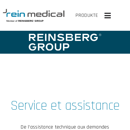
Skip
to
PRODUKTE
Toggle
content
Navigati
HOME
SOLUTIONS
PRODUITS
VIRTUELLEMENT EN HAUT
Service et assistance
ENTREPRISE
CONTACT
De l’assistance technique aux demandes