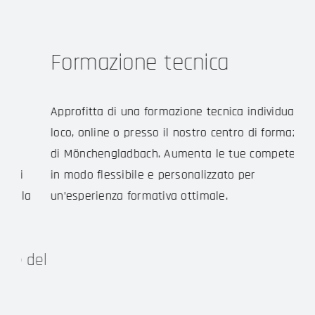
Formazione tecnica
S
Su
Approfitta di una formazione tecnica individuale, in
loco, online o presso il nostro centro di formazione
Il 
di Mönchengladbach. Aumenta le tue competenze
un s
in modo flessibile e personalizzato per
a
dei 
un’esperienza formativa ottimale.
lavo
del
Ag
sa