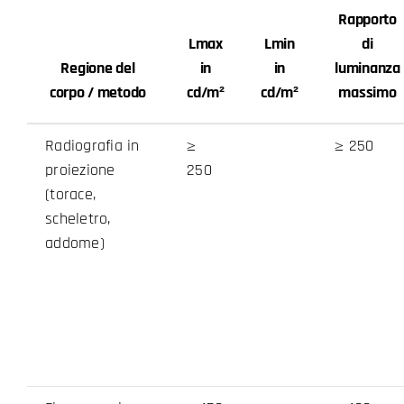
Rapporto
Lmax
Lmin
di
Regione del
in
in
luminanza
corpo / metodo
cd/m²
cd/m²
massimo
Radiografia in
≥
≥ 250
proiezione
250
(torace,
scheletro,
addome)