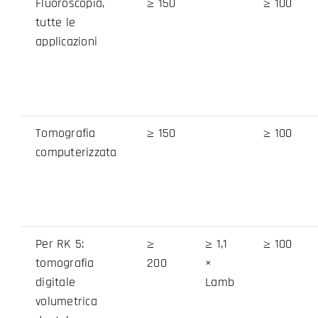
Fluoroscopia,
≥ 150
≥ 100
tutte le
applicazioni
Tomografia
≥ 150
≥ 100
computerizzata
Per RK 5:
≥
≥ 1,1
≥ 100
tomografia
200
×
digitale
Lamb
volumetrica