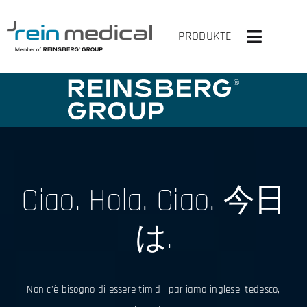
Skip
to
PRODUKTE
Toggle
content
Navigati
HOME
SOLUZIONI
PRODOTTI
Ciao. Hola. Ciao.
今日
VIRTUALMENTE SU
は.
L’AZIENDA
CONTATTACI
Non c’è bisogno di essere timidi: parliamo inglese, tedesco,