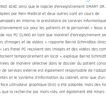
LIINIO 424C ainsi que le logiciel d’enregistrement SMART OR.
quipées par Rein Medical et deux autres sont en cours de
développés en interne, le prestataire de services informatiqu
onctionnement sûr pour les patients et le personnel. « Nous 
 de nos PC CLINIO en tant que matériel d’enregistrement ai
ces d’images et de vidéos », rapporte Bernd Schmidtke, dire
 « Les Panel PC reçoivent des images et des vidéos des ca
stockent temporairement en local », explique Bernd Schmidt
érées de manière sélective dans le dossier du patient conce
ire de services externe est également responsable de l’adap
antes et le système d’information du cabinet, ainsi que d’un
rface utilisateur graphique (GUI) a été adaptée, mais des fo
es que la recherche par mots-clés, ont également été mises