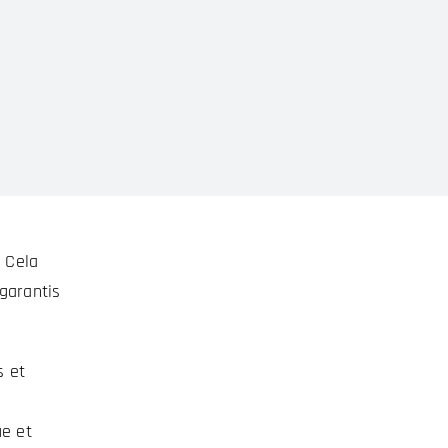
 Cela
garantis
s et
ue et