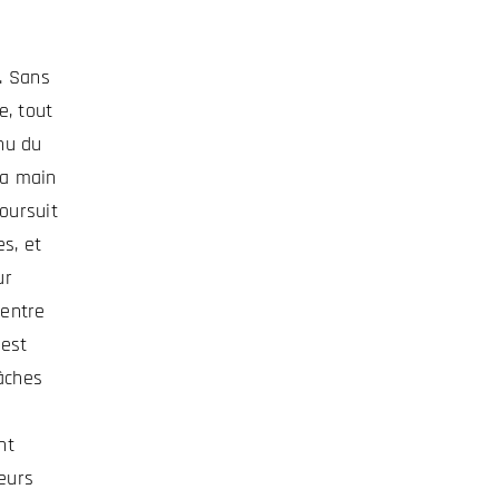
e. Sans
e, tout
nu du
la main
oursuit
es, et
ur
centre
 est
tâches
nt
eurs