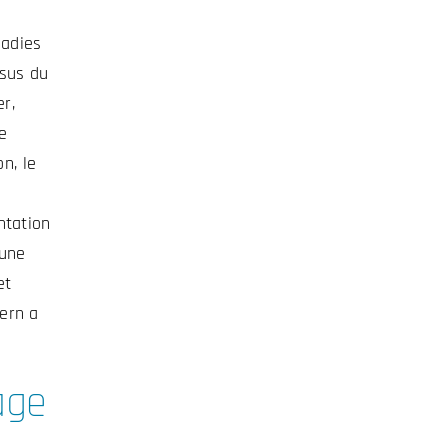
ladies
ssus du
r,
e
n, le
ntation
 une
et
yern a
age