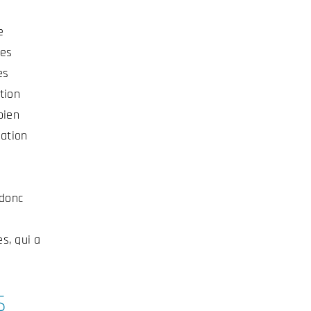
e
des
es
tion
bien
sation
 donc
s, qui a
s