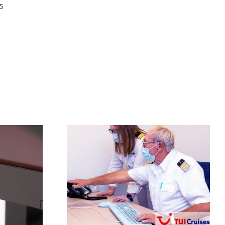
s
n route pour
Hôpital Robert Bosch
iène
GMBH