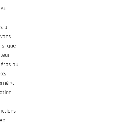
 Au
es a
avons
nsi que
cteur
méras ou
ke.
rné ».
tation
nctions
 en