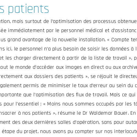
s patients
llation, mais surtout de l’optimisation des processus obtenu
lisée immédiatement par le personnel médical et d’assistanc
lus grand avantage de la nouvelle installation. « Compte te
s ici, le personnel n’a plus besoin de saisir les données à 
les charger directement à partir de la liste de travail », p
 tout le monde d’accéder aux images en direct ou aux archiv
ctement aux dossiers des patients », se réjouit le directe
également permis de minimiser le taux d’erreur au sein du 
mportante que l’optimisation des flux de travail. Mais ce qui
mps pour l’essentiel : « Moins nous sommes occupés par les 
nsacrer à nos patients », résume le Dr Waldemar Bauer. En
ment des deux dernières salles d’opération, sans pour auta
 étape du projet, nous avons pu compter sur nos interlocut