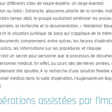
 sur différents sites de Haute-Bavière. Un large éventail
ion au total : Cataracte, glaucome, plastie de la cornée, ma
rtain temps déjà, le groupe souhaitait améliorer les proce
 données, la recherche et la documentation. « Waldemar Baue
rit la situation juridique de base qui s’applique de la mêm
ocuments comprennent, entre autres, les heures d’opératio
stics, les informations sur les procédures et l’équipe
Ce n’est un secret pour personne que le processus de docume
rsonnel médical. En effet, au cours des dernières années,
alement été ajoutée. À la recherche d’une solution flexible 
onnel médical dans la salle d’opération, l’Augenzentrum Ba
.
rations assistées par l’im