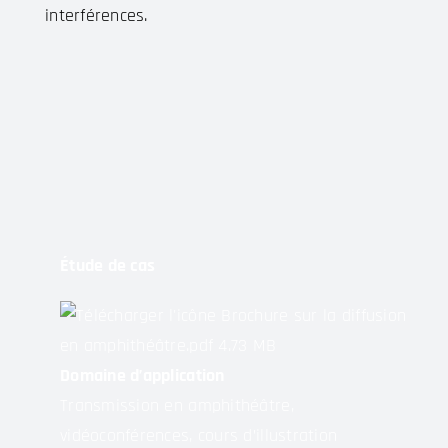
interférences.
Étude de cas
Brochure sur la diffusion
en amphithéâtre.pdf
4.73 MB
Domaine d’application
Transmission en amphithéâtre,
vidéoconférences, cours d’illustration