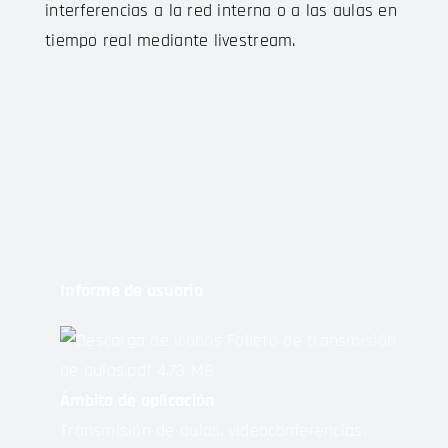
interferencias a la red interna o a las aulas en
tiempo real mediante livestream.
Informe de usuario
Folleto de transmisión
de aulas.pdf
4,73 MB
Ámbito de aplicación
Transmisión de aulas, videoconferencias,