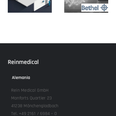
Epilepsia
estéril
Bethe
Reinmedical
Alemania
Rein Medical GmbH
Monforts Quartier 23
41238 Mönchengladbach
Tel. +49 2161 / 6984 – 0