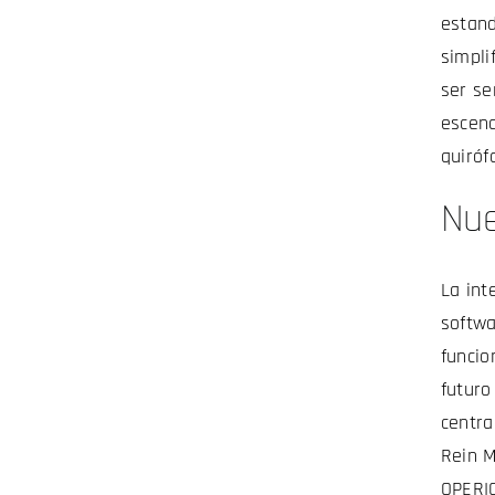
estand
simpli
ser se
escena
quiróf
Nue
La int
softwa
funcio
futuro
centra
Rein M
OPERIO