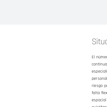
Situa
El núme
continua
especial
personal
riesgo p
falta fl
espacial