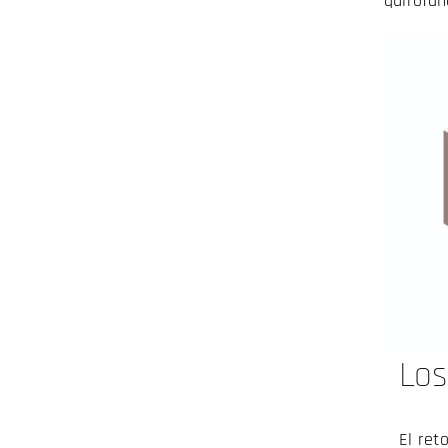
quirófan
Los
El ret