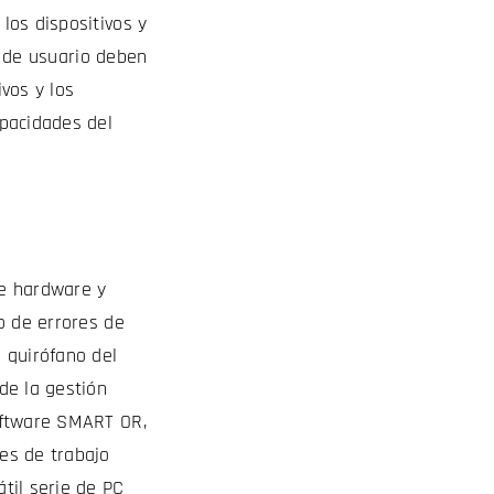
los dispositivos y
az de usuario deben
ivos y los
apacidades del
de hardware y
o de errores de
 quirófano del
de la gestión
software SMART OR,
es de trabajo
til serie de PC