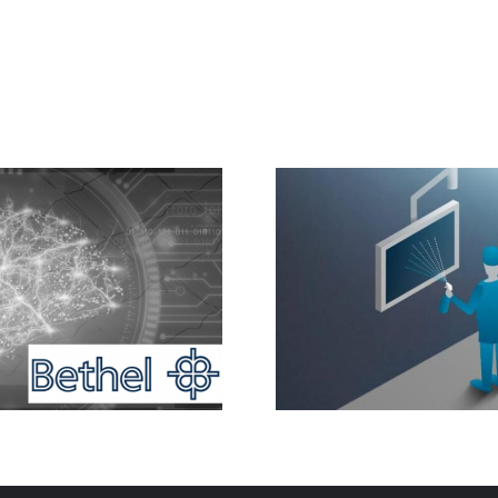
Seguimie
Entorno estéril
paci