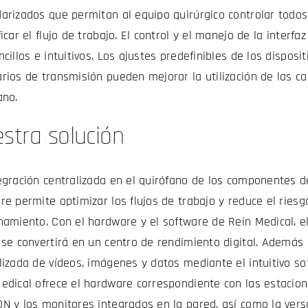
arizados que permitan al equipo quirúrgico controlar todos 
ficar el flujo de trabajo. El control y el manejo de la interf
ncillos e intuitivos. Los ajustes predefinibles de los disposit
rios de transmisión pueden mejorar la utilización de las c
ano.
stra solución
egración centralizada en el quirófano de los componentes 
re permite optimizar los flujos de trabajo y reduce el riesg
namiento. Con el hardware y el software de Rein Medical, el
 se convertirá en un centro de rendimiento digital. Además 
lizada de vídeos, imágenes y datos mediante el intuitivo 
edical ofrece el hardware correspondiente con las estacion
N y los monitores integrados en la pared, así como la versá