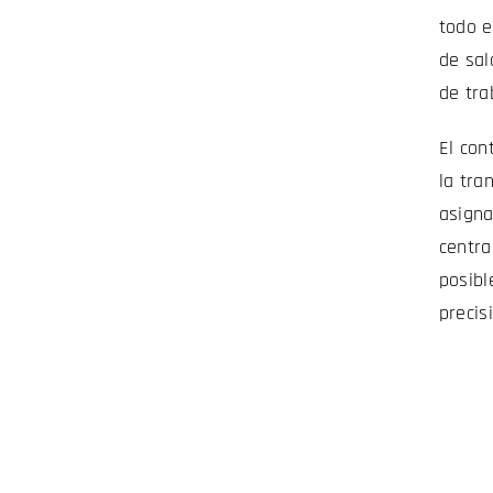
todo e
de sal
de tra
El con
la tra
asigna
centra
posibl
precis