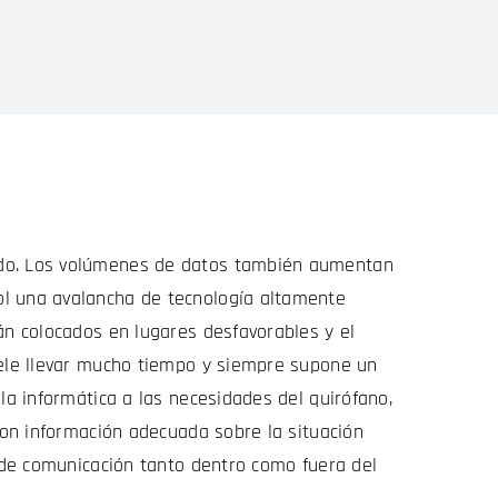
ndo. Los volúmenes de datos también aumentan
ol una avalancha de tecnología altamente
án colocados en lugares desfavorables y el
uele llevar mucho tiempo y siempre supone un
la informática a las necesidades del quirófano,
 con información adecuada sobre la situación
s de comunicación tanto dentro como fuera del