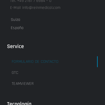
Tel. +49 2161 / 6984 – 0
E-Mail info@reinmedical.com
Suiza
España
Service
FORMULARIO DE CONTACTO
GTC
TEAMVIEWER
Tecnología