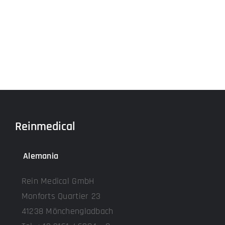
Reinmedical
Alemania
Rein Medical GmbH
Monforts Quartier 23
41238 Mönchengladbach