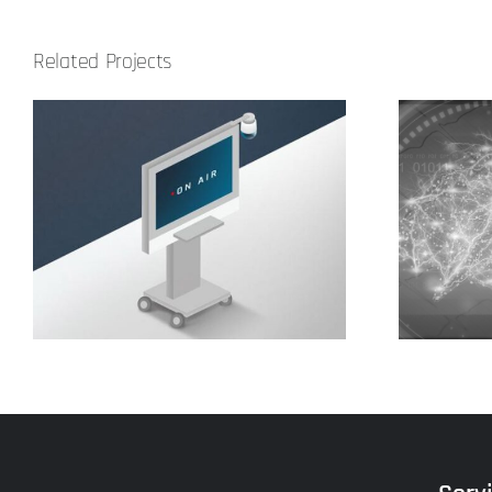
Related Projects
Centro per l’epilessia
Bethe