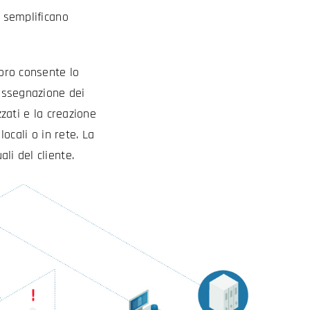
e semplificano
voro consente lo
’assegnazione dei
zzati e la creazione
 locali o in rete. La
li del cliente.