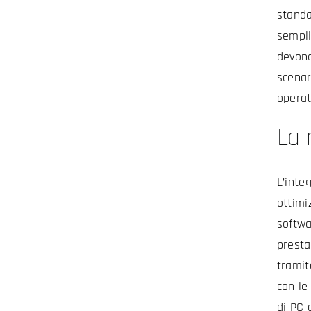
standa
sempli
devono
scenar
operat
La 
L’inte
ottimiz
softwa
presta
tramit
con le
di PC 