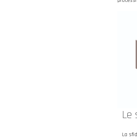
processi
Le 
La sfi