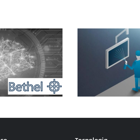
Monitora
Ambiente sterile
pazi