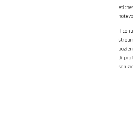
etiche
notevo
Il con
stream
pazien
di prof
soluzi