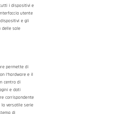
tti i dispositivi e
’interfaccia utente
ispositivi e gli
 delle sale
are permette di
Con l’hardware e il
n centro di
agini e dati
are corrispondente
la versatile serie
istema di