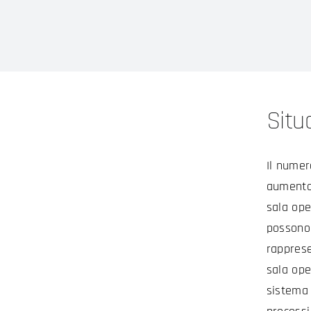
Situ
Il numer
aumento.
sala ope
possono 
rapprese
sala ope
sistema 