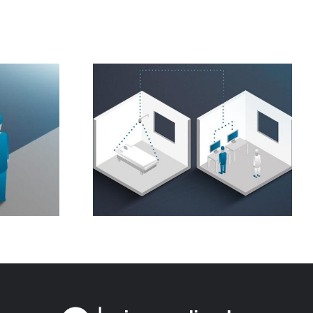
ggio del
Trasmissione in sala
ente
conferenze