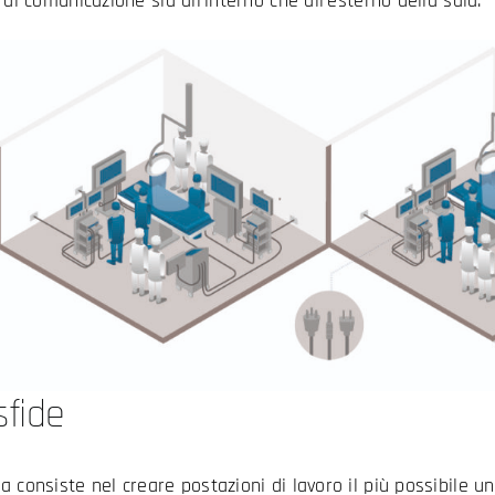
 di comunicazione sia all’interno che all’esterno della sala.
sfide
da consiste nel creare postazioni di lavoro il più possibile u