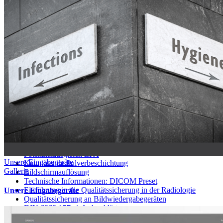
Service
Kontaktformular
Karriere
AGB
Teamviewer
Downloads und Treiber
Technologie
Medizin IT und Hygiene
4K für den OP
Display Kalibration und Abgleich
Potenzialausgleich ZPA
Unsere Eingabegeräte
Keimtötende Pulverbeschichtung
Gallerie
Bildschirmauflösung
Technische Informationen: DICOM Preset
Einführung in die Qualitätssicherung in der Radiologie
Unsere Eingabegeräte
Qualitätssicherung an Bildwiedergabegeräten
DIN 6868-157 einfach erklärt
DIN 6868-159 – Abnahme- und Konstanzprüfung in der