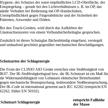
Hygiene, des Schutzes der sonst empfindlichen LCD-Oberfläche, der
Entspiegelung – gerade bei den Lichtverhältnissen z. B. im OP, das
taktile Verhalten bei Bedienung mit OP-Handschuhen,
Unempfindlichkeit gegen Fingerabdrücke und der Sicherheit der
Patienten, Anwender und Dritten.
Bei den Touch-Geräten, wird durch das Aufkleben der
Glastouchsensoren von einem Verbundsicherheitsglas gesprochen.
Zusätzlich ist dieses Schutzglas flächenbündig eingefasst, versiegelt
und umlaufend geschützt gegenüber mechanischen Beschädigungen.
Schutzarten der Schlagenergie
Die Front der CLINIO AIO Geräte erreichen eine Stoßfestigkeit von
IK07. Der IK-Stoßfestigkeitsgrad bzw. die IK-Schutzart ist ein Maß fü
die Widerstandsfähigkeit von Gehäusen elektrischer Betriebsmittel
gegen mechanische Beanspruchung, insbesondere Stoßbeanspruchung
Der IK-Code ist international genormt nach IEC 62262 (entspricht EN
62262, früher EN 50102).
entspricht Fallhöhe
Schutzart
Schlagenergie
der Masse