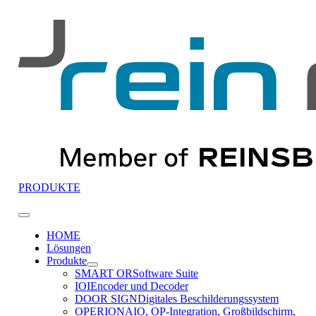
Zum
Inhalt
springen
PRODUKTE
Toggle
Navigation
HOME
Lösungen
Produkte
SMART OR
Software Suite
IOI
Encoder und Decoder
DOOR SIGN
Digitales Beschilderungssystem
OPERION
AIO, OP-Integration, Großbildschirm,