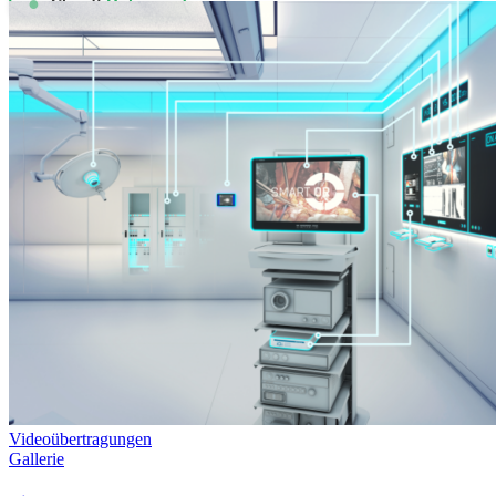
●
Cloud:
Online
Copyright 2012 - 2026
Impressum
Datenschutz
AGBs
LinkedIn
Page load link
Videoübertragungen
Gallerie