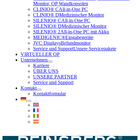
Monitor, OP Wandkonsolen
CLINIO® C
All-in-One PC
CLINIO® D
Medizinischer Monitor
SILENIO® C
All-in-One PC
SILENIO® D
Medizinischer Monitor
SILENIO® 2
All-in-One PC mit Akku
MEDIGENIC®
Eingabegeräte
JVC Displays
Befundmonitor
Service und Support
Unsere Servicepakete
VIRTUELLER OP
Unternehmen
Karriere
ÜBER UNS
UNSERE PARTNER
Service und Support
Kontakt
Kontaktformular