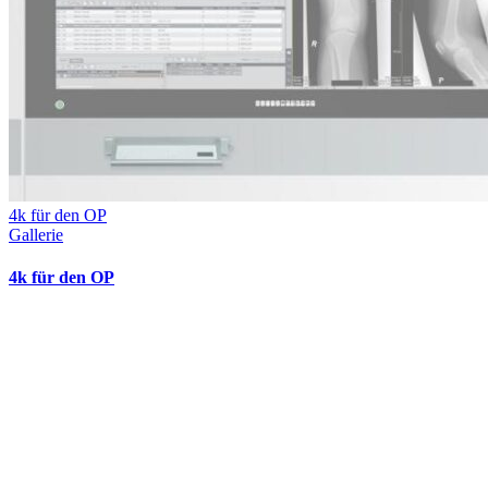
4k für den OP
Gallerie
4k für den OP