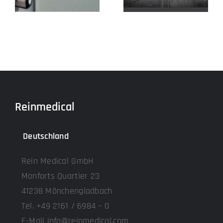
Reinmedical
Deutschland
Rein Medical GmbH
Monforts Quartier 23
41238 Mönchengladbach
Tel. +49 2161 / 6984 – 0
E-Mail info@reinmedical.com