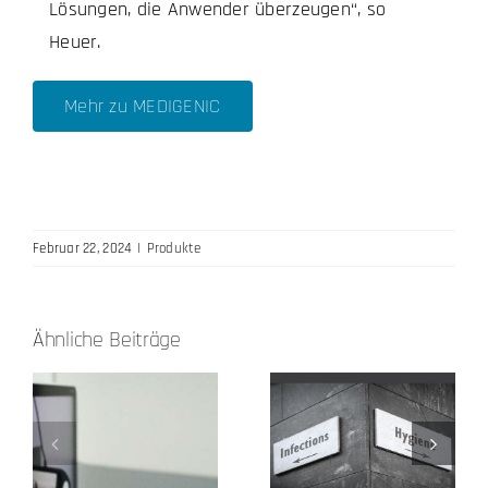
Lösungen, die Anwender überzeugen“, so
Heuer.
Mehr zu MEDIGENIC
Februar 22, 2024
|
Produkte
Ähnliche Beiträge
Unsere
ration
4k für den OP
Eingabegeräte