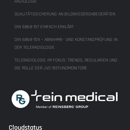
RADIOLOGIE
QUALITÄTSSICHERUNG AN BILDWIEDERGABEGERÄTEN
DIN 6868-157 EINFACH ERKLÄRT
DIN 6868-159 – ABNAHME- UND KONSTANZPRÜFUNG IN
DER TELERADIOLOGIE
TELERADIOLOGIE IM FOKUS: TRENDS, REGULARIEN UND
DIE ROLLE DER JVC-BEFUNDMONITORE
Cloudstatus