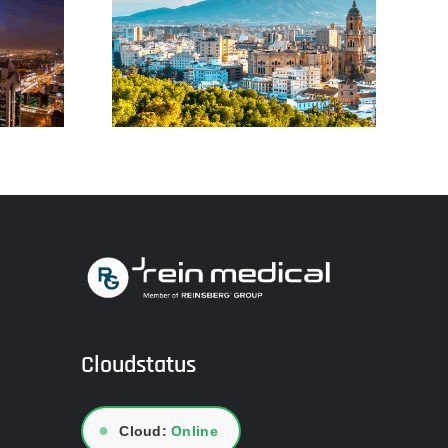
cional de
DMEA 2026
spitalaria
Cloudstatus
●
Cloud:
Online