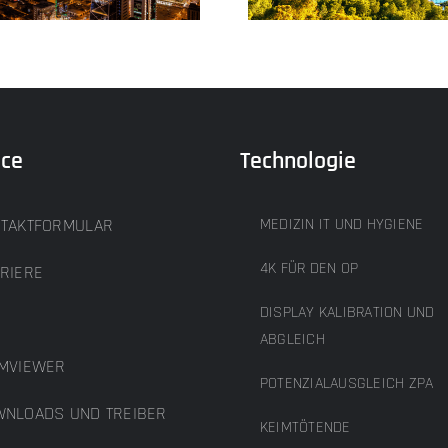
ice
Technologie
TAKTFORMULAR
MEDIZIN IT UND HYGIENE
4K FÜR DEN OP
RIERE
DISPLAY KALIBRATION UND
B
ABGLEICH
MVIEWER
POTENZIALAUSGLEICH ZPA
NLOADS UND TREIBER
KEIMTÖTENDE