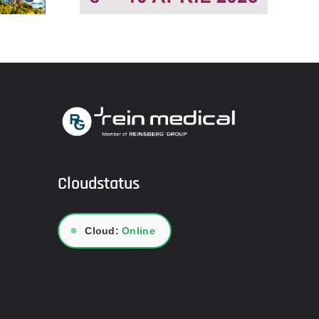
Cloudstatus
●
Cloud:
Online