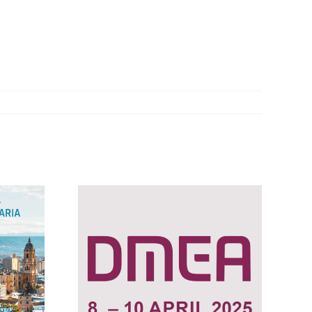
World Health Expo
025
2026