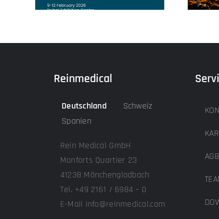
Reinmedical
Serv
Deutschland
Schweiz
KON
Spanien
KAR
Rein Medical GmbH
AG
Monforts Quartier 23
41238 Mönchengladbach
TEA
Tel. +49 2161 / 6984 – 0
DOW
E-Mail info@reinmedical.com