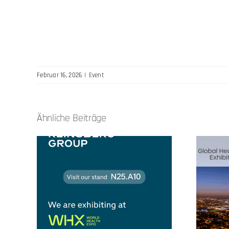
Februar 16, 2026
|
Event
Ähnliche Beiträge
xpo
Global Health
Exhibition 2025