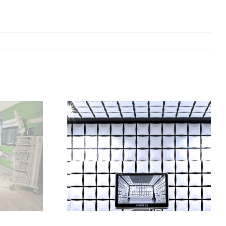
Die Reinsberg Group
stärkt mit der
Übernahme von Tedisel
üfung
Medical ihre Position in
Spanien und im Bereich
Infrastrukturprodukte