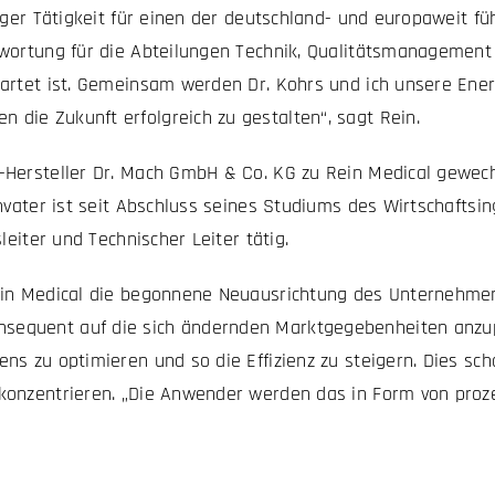
riger Tätigkeit für einen der deutschland- und europaweit f
wortung für die Abteilungen Technik, Qualitätsmanagement u
artet ist. Gemeinsam werden Dr. Kohrs und ich unsere Ener
die Zukunft erfolgreich zu gestalten“, sagt Rein.
Hersteller Dr. Mach GmbH & Co. KG zu Rein Medical gewechs
envater ist seit Abschluss seines Studiums des Wirtschaft
leiter und Technischer Leiter tätig.
ein Medical die begonnene Neuausrichtung des Unternehmens 
equent auf die sich ändernden Marktgegebenheiten anzupas
s zu optimieren und so die Effizienz zu steigern. Dies sch
konzentrieren. „Die Anwender werden das in Form von proz