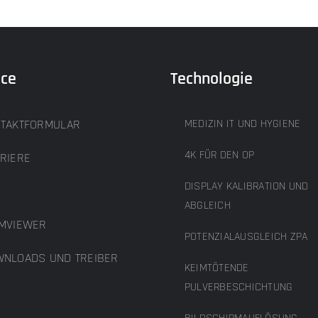
ice
Technologie
TAKTFORMULAR
MEDIZIN IT UND HYGIENE
4K FÜR DEN OP
RIERE
DISPLAY KALIBRATION UND
B
ABGLEICH
MVIEWER
POTENZIALAUSGLEICH ZPA
NLOADS UND TREIBER
KEIMTÖTENDE
PULVERBESCHICHTUNG