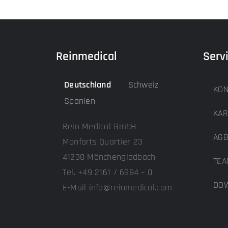
Reinmedical
Serv
Deutschland
Schweiz
KON
Spanien
KAR
Rein Medical GmbH
AG
Monforts Quartier 23
41238 Mönchengladbach
TEA
Tel. +49 2161 / 6984 – 0
DOW
E-Mail info@reinmedical.com