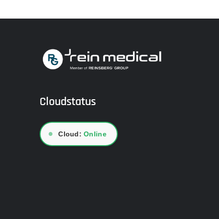
Cloudstatus
●
Cloud:
Online