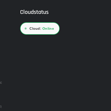
Cloudstatus
●
Cloud:
Online
N:
R