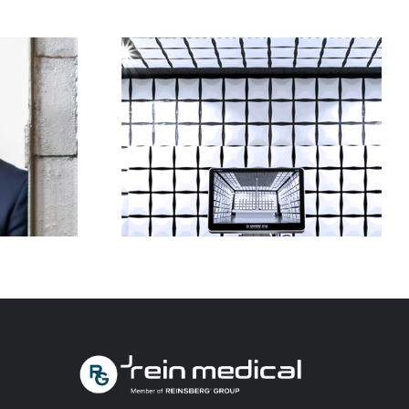
Die Reinsberg Group
stärkt mit der
Übernahme von Tedisel
üfung
Medical ihre Position in
Spanien und im Bereich
Infrastrukturprodukte