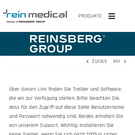
Zum
Inhalt
PRODUKTE
Toggle
springen
Navigati
HOME
LÖSUNGEN
Zurück
Vor
PRODUKTE
Über
diesen Link
finden Sie Treiber und Software,
VIRTUELLER OP
die wir zur Verfügung stellen. Bitte beachten Sie,
UNTERNEHMEN
dass für den Zugriff auf diese Seite Benutzername
und Passwort notwendig sind. Beides erhalten Sie
KONTAKT
von unserem
Support
. Wichtig: Installieren Sie
keine Treiber, wenn Sie sich nicht 100%ig sicher