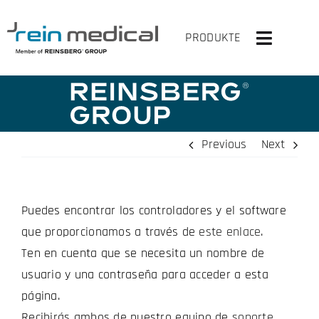
Skip
to
PRODUKTE
Toggle
content
Navigati
INICIO
SOLUCIONES
Previous
Next
PRODUCTOS
Puedes encontrar los controladores y el software
VIRTUAL OP
que proporcionamos a través de
este enlace
.
LA EMPRESA
Ten en cuenta que se necesita un nombre de
usuario y una contraseña para acceder a esta
CONTACTA CON NOSOTROS
página.
Recibirás ambos de nuestro equipo de
soporte
.