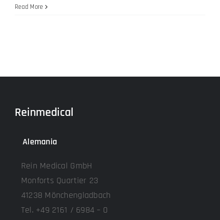
Read More
Reinmedical
Alemania
Rein Medical GmbH
Monforts Quartier 23
41238 Mönchengladbach
Tel. +49 2161 / 6984 – 0