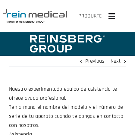
Skip
to
PRODUKTE
Toggle
content
Navigati
INICIO
SOLUCIONES
Previous
Next
PRODUCTOS
Nuestro experimentado equipo de asistencia te
VIRTUAL OP
ofrece ayuda profesional.
LA EMPRESA
Ten a mano el nombre del modelo y el número de
serie de tu aparato cuando te pongas en contacto
CONTACTA CON NOSOTROS
con nosotros.
Asistencia.