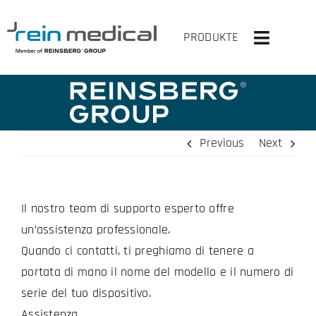
Skip
to
PRODUKTE
Toggle
content
Navigati
HOME
SOLUZIONI
Previous
Next
PRODOTTI
Il nostro team di supporto esperto offre
VIRTUALMENTE SU
un’assistenza professionale.
L’AZIENDA
Quando ci contatti, ti preghiamo di tenere a
portata di mano il nome del modello e il numero di
CONTATTACI
serie del tuo dispositivo.
Assistenza.