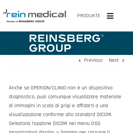
Skip
to
PRODUKTE
Toggle
content
Navigati
HOME
SOLUZIONI
Previous
Next
PRODOTTI
Anche se OPERION/CLINIO non è un dispositivo
VIRTUALMENTE SU
diagnostico, puoi comunque visualizzare materiale
L’AZIENDA
di immagini in scala di grigi e affidarti a una
visualizzazione conforme allo standard DICOM.
CONTATTACI
Seleziona l’opzione DICOM nel menu OSD
Impostazioni display > Gamma per caricare il