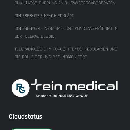
QUALITÄTSSICHERUNG AN BILDWIEDERGABEGERÄTEN
DIN 6868-157 EINFACH ERKLÄRT
DIN 6868-159 – ABNAHME- UND KONSTANZPRÜFUNG IN
DER TELERADIOLOGIE
TELERADIOLOGIE IM FOKUS: TRENDS, REGULARIEN UND
DIE ROLLE DER JVC-BEFUNDMONITORE
Cloudstatus