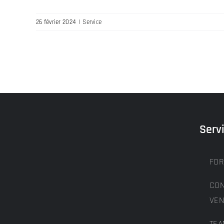
26 février 2024
|
Service
Serv
FOR
CON
VEN
TEA