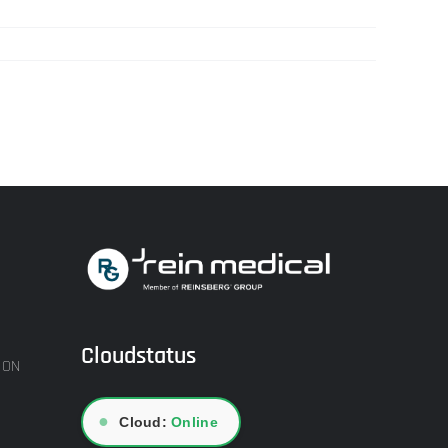
Cloudstatus
ION
●
Cloud:
Online