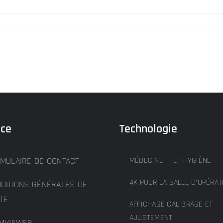
ice
Technologie
MULAIRE DE CONTACT
MÉDECINE IT ET HYGIÈNE
4K POUR LA SALLE D’OPÉRAT
DITIONS GÉNÉRALES DE
TE
AFFICHAGE CALIBRAGE ET
AJUSTEMENT
MVIEWER