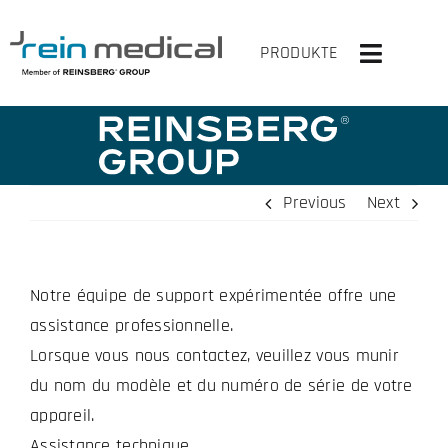
Skip
to
PRODUKTE
Toggle
content
Navigati
HOME
SOLUTIONS
Previous
Next
PRODUITS
Notre équipe de support expérimentée offre une
VIRTUELLEMENT EN HAUT
assistance professionnelle.
ENTREPRISE
Lorsque vous nous contactez, veuillez vous munir
du nom du modèle et du numéro de série de votre
CONTACT
appareil.
Assistance technique.