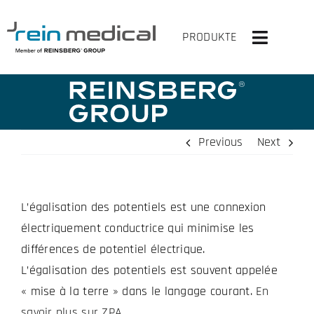
Skip
to
PRODUKTE
Toggle
content
Navigati
HOME
SOLUTIONS
Previous
Next
PRODUITS
L’égalisation des potentiels est une connexion
VIRTUELLEMENT EN HAUT
électriquement conductrice qui minimise les
ENTREPRISE
différences de potentiel électrique.
L’égalisation des potentiels est souvent appelée
CONTACT
« mise à la terre » dans le langage courant.
En
savoir plus sur ZPA