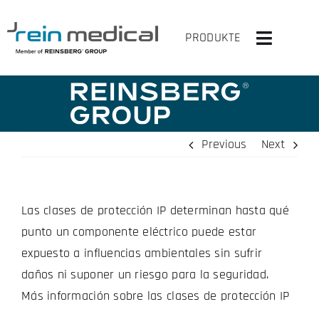
Skip
to
PRODUKTE
Toggle
content
Navigati
INICIO
SOLUCIONES
Previous
Next
PRODUCTOS
Las clases de protección IP determinan hasta qué
VIRTUAL OP
punto un componente eléctrico puede estar
LA EMPRESA
expuesto a influencias ambientales sin sufrir
daños ni suponer un riesgo para la seguridad.
CONTACTA CON NOSOTROS
Más información sobre las clases de protección IP