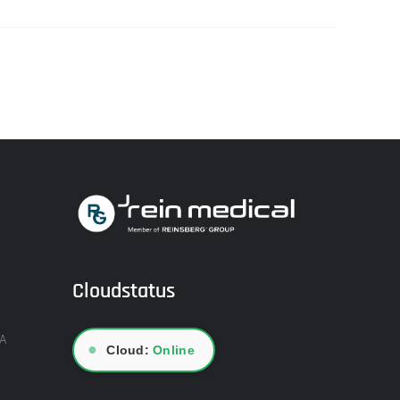
Cloudstatus
A
●
Cloud:
Online