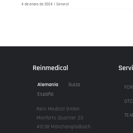
4 de enero de 2024
|
General
Reinmedical
Serv
Alemania
Suiza
FOR
España
GTC
Rein Medical GmbH
TEA
Monforts Quartier 23
41238 Mönchengladbach