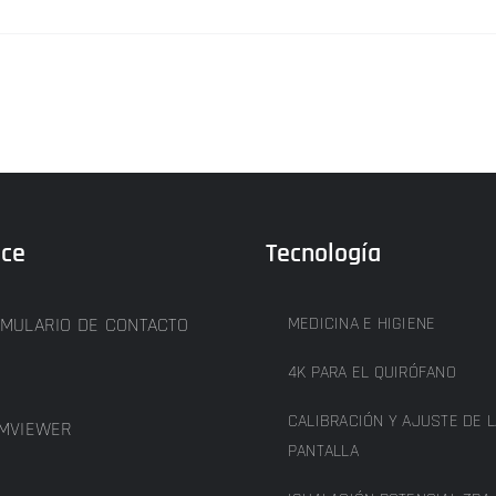
ice
Tecnología
MULARIO DE CONTACTO
MEDICINA E HIGIENE
4K PARA EL QUIRÓFANO
CALIBRACIÓN Y AJUSTE DE L
MVIEWER
PANTALLA