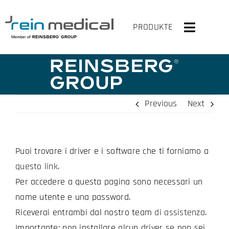
Skip
to
PRODUKTE
Toggle
content
Navigati
HOME
SOLUZIONI
Previous
Next
PRODOTTI
Puoi trovare i driver e i software che ti forniamo a
VIRTUALMENTE SU
questo link
.
L’AZIENDA
Per accedere a questa pagina sono necessari un
nome utente e una password.
CONTATTACI
Riceverai entrambi dal nostro team
di assistenza
.
Importante: non installare alcun driver se non sei