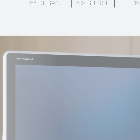
i5® 13. Gen.
512 GB SSD
1