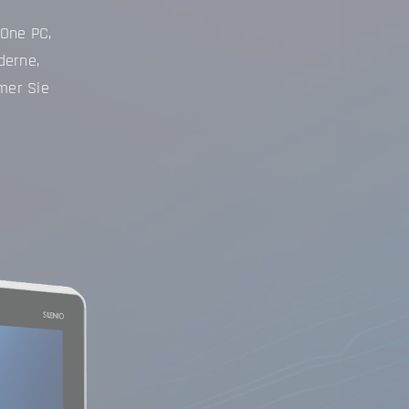
-One PC,
derne,
mmer Sie