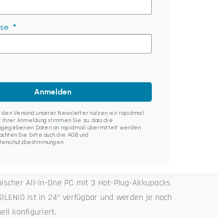
sse
ete
Anmelden
r den Versand unserer Newsletter nutzen wir rapidmail.
n
t Ihrer Anmeldung stimmen Sie zu, dass die
ngegebenen Daten an rapidmail übermittelt werden.
achten Sie bitte auch die AGB und
tenschutzbestimmungen.
llwagen)
nischer All-in-One PC mit 3 Hot-Plug-Akkupacks
SILENIO ist in 24“ verfügbar und werden je nach
ell konfiguriert.