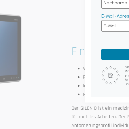
E-Mail-Adre
Einsatzgebi
Fü
Verwaltungsaufgabe
Mi
ei
Patientenbetreuung
Be
Da
Intensivstation
Mobile Visite (auf Ro
Der SILENIO ist ein medizi
für mobiles Arbeiten. Der 
Anforderungsprofil individu