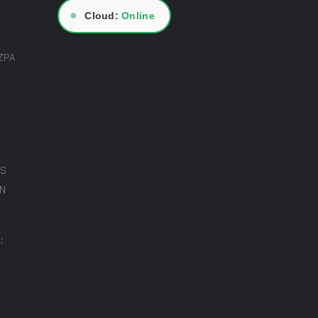
●
Cloud:
Online
ZPA
ES
ON
: