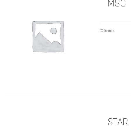
MSC
Details
STAR