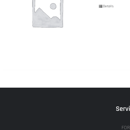
Details
Serv
FOR