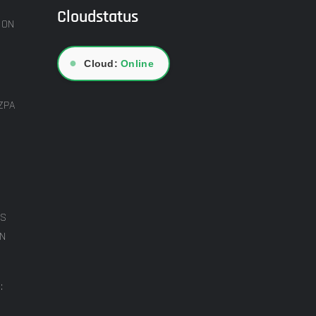
Cloudstatus
ION
●
Cloud:
Online
ZPA
ES
ON
: