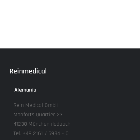
Reinmedical
Alemania
Rein Medical GmbH
Monforts Quartier 23
41238 Mönchengladbach
Tel. +49 2161 / 6984 – 0