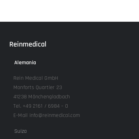
Reinmedical
Alemania
Rein Medical GmbH
Monforts Quartier 23
41238 Mönchengladbach
Tel. +49 2161 / 6984 – 0
E-Mail info@reinmedical.com
Suiza