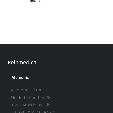
Details
Reinmedical
Alemania
Rein Medical GmbH
Monforts Quartier 23
41238 Mönchengladbach
Tel. +49 2161 / 6984 – 0