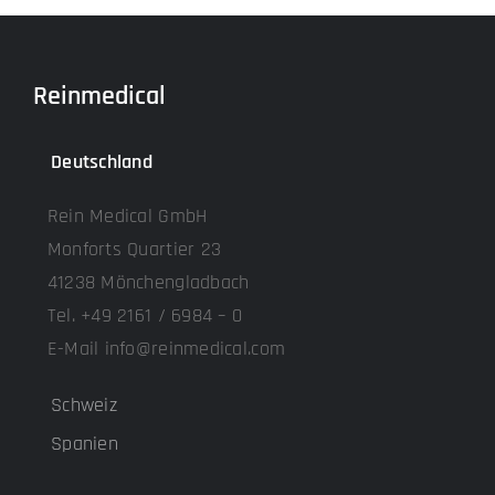
Reinmedical
Deutschland
Rein Medical GmbH
Monforts Quartier 23
41238 Mönchengladbach
Tel. +49 2161 / 6984 – 0
E-Mail info@reinmedical.com
Schweiz
Spanien