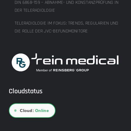
DIN 6868-159 – ABNAHME- UND KONSTANZPRÜFUNG IN
DER TELERADIOLOGIE
TELERADIOLOGIE IM FOKUS: TRENDS, REGULARIEN UND
DIE ROLLE DER JVC-BEFUNDMONITORE
Cloudstatus
●
Cloud:
Online