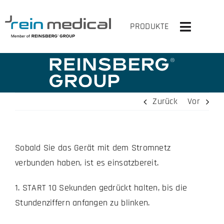
Zum
Inhalt
PRODUKTE
Toggle
springen
Navigati
HOME
LÖSUNGEN
Zurück
Vor
PRODUKTE
Sobald Sie das Gerät mit dem Stromnetz
VIRTUELLER OP
verbunden haben, ist es einsatzbereit.
UNTERNEHMEN
1. START 10 Sekunden gedrückt halten, bis die
Stundenziffern anfangen zu blinken.
KONTAKT