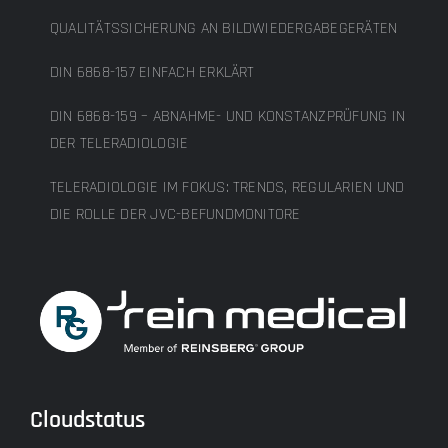
QUALITÄTSSICHERUNG AN BILDWIEDERGABEGERÄTEN
DIN 6868-157 EINFACH ERKLÄRT
DIN 6868-159 – ABNAHME- UND KONSTANZPRÜFUNG IN
DER TELERADIOLOGIE
TELERADIOLOGIE IM FOKUS: TRENDS, REGULARIEN UND
DIE ROLLE DER JVC-BEFUNDMONITORE
Cloudstatus