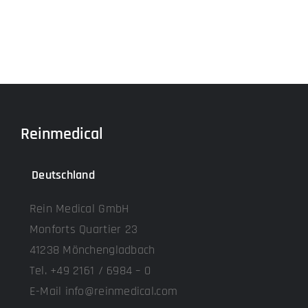
Reinmedical
Deutschland
Rein Medical GmbH
Monforts Quartier 23
41238 Mönchengladbach
Tel. +49 2161 / 6984 – 0
E-Mail info@reinmedical.com