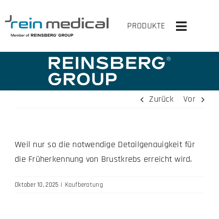
Zum
Inhalt
PRODUKTE
Toggle
springen
Navigati
HOME
LÖSUNGEN
Zurück
Vor
PRODUKTE
Weil nur so die notwendige Detailgenauigkeit für
VIRTUELLER OP
die Früherkennung von Brustkrebs erreicht wird.
UNTERNEHMEN
Oktober 10, 2025
|
Kaufberatung
KONTAKT